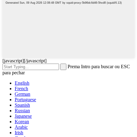
[javascript]
[/javascript]
Prema Intro para buscar ou ESC
para pechar
English
French
German
Portuguese
Spanish
Russian
Japanese
Korean
Arabic
Irish