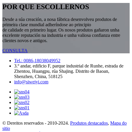
POR QUE ESCOLLERNOS
Desde a súa creación, a nosa fábrica desenvolveu produtos de
primeira clase mundial adheríndose ao principio
de calidade en primeiro lugar. Os nosos produtos gañaron unha
excelente reputación na industria e unha valiosa confianza entre
clientes novos e antigos.
CONSULTA
Tel.: 0086-18038049952
3.º andar, edificio F, parque industrial de Runhe, estrada de
Zhentou, Huangpu, rúa Shajing. Distrito de Baoan,
Shenzhen, China, 518125
info@siweiyi.com
© Dereitos reservados - 2010-2024.
Produtos destacados
,
Mapa do
sitio