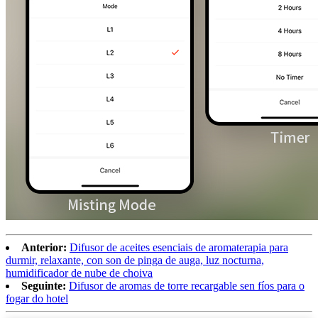
Anterior:
Difusor de aceites esenciais de aromaterapia para
durmir, relaxante, con son de pinga de auga, luz nocturna,
humidificador de nube de choiva
Seguinte:
Difusor de aromas de torre recargable sen fíos para o
fogar do hotel