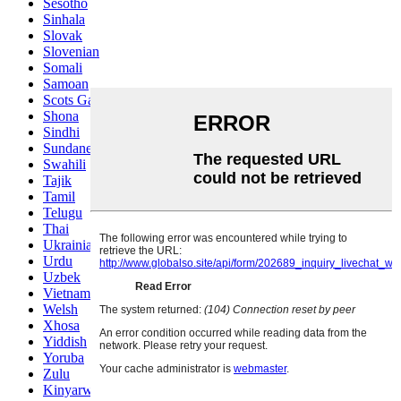
Sesotho
Sinhala
Slovak
Slovenian
Somali
Samoan
Scots Gaelic
Shona
Sindhi
Sundanese
Swahili
Tajik
Tamil
Telugu
Thai
Ukrainian
Urdu
Uzbek
Vietnamese
Welsh
Xhosa
Yiddish
Yoruba
Zulu
Kinyarwanda