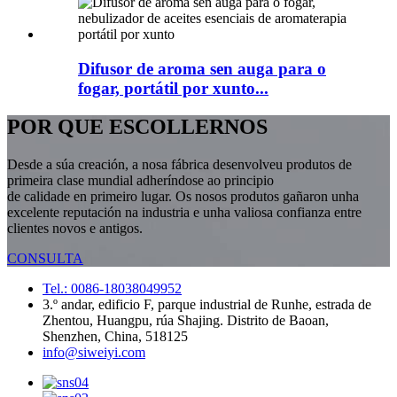
Difusor de aroma sen auga para o
fogar, portátil por xunto...
POR QUE ESCOLLERNOS
Desde a súa creación, a nosa fábrica desenvolveu produtos de
primeira clase mundial adheríndose ao principio
de calidade en primeiro lugar. Os nosos produtos gañaron unha
excelente reputación na industria e unha valiosa confianza entre
clientes novos e antigos.
CONSULTA
Tel.: 0086-18038049952
3.º andar, edificio F, parque industrial de Runhe, estrada de
Zhentou, Huangpu, rúa Shajing. Distrito de Baoan,
Shenzhen, China, 518125
info@siweiyi.com