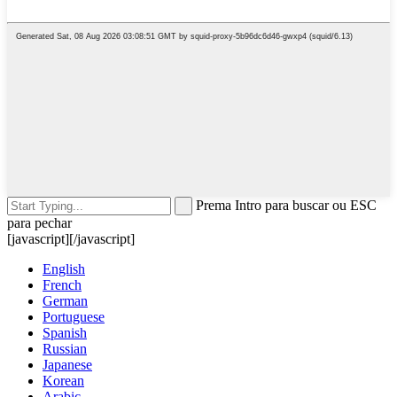
Prema Intro para buscar ou ESC
para pechar
[javascript]
[/javascript]
English
French
German
Portuguese
Spanish
Russian
Japanese
Korean
Arabic