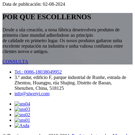
Data de publicación: 02-08-2024
POR QUE ESCOLLERNOS
Desde a súa creación, a nosa fábrica desenvolveu produtos de
primeira clase mundial adheríndose ao principio
de calidade en primeiro lugar. Os nosos produtos gañaron unha
excelente reputación na industria e unha valiosa confianza entre
clientes novos e antigos.
CONSULTA
Tel.: 0086-18038049952
3.º andar, edificio F, parque industrial de Runhe, estrada de
Zhentou, Huangpu, rúa Shajing. Distrito de Baoan,
Shenzhen, China, 518125
info@siweiyi.com