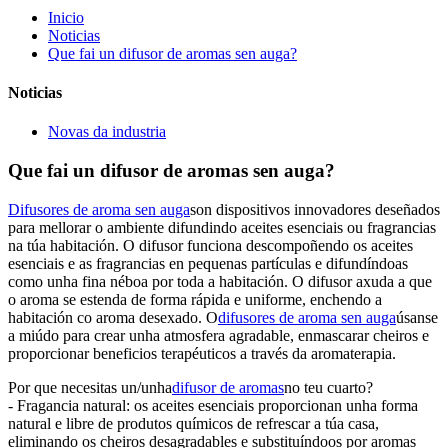
Inicio
Noticias
Que fai un difusor de aromas sen auga?
Noticias
Novas da industria
Que fai un difusor de aromas sen auga?
Difusores de aroma sen auga
son dispositivos innovadores deseñados
para mellorar o ambiente difundindo aceites esenciais ou fragrancias
na túa habitación. O difusor funciona descompoñendo os aceites
esenciais e as fragrancias en pequenas partículas e difundíndoas
como unha fina néboa por toda a habitación. O difusor axuda a que
o aroma se estenda de forma rápida e uniforme, enchendo a
habitación co aroma desexado. O
difusores de aroma sen auga
úsanse
a miúdo para crear unha atmosfera agradable, enmascarar cheiros e
proporcionar beneficios terapéuticos a través da aromaterapia.
Por que necesitas un/unha
difusor de aromas
no teu cuarto?
- Fragancia natural: os aceites esenciais proporcionan unha forma
natural e libre de produtos químicos de refrescar a túa casa,
eliminando os cheiros desagradables e substituíndoos por aromas