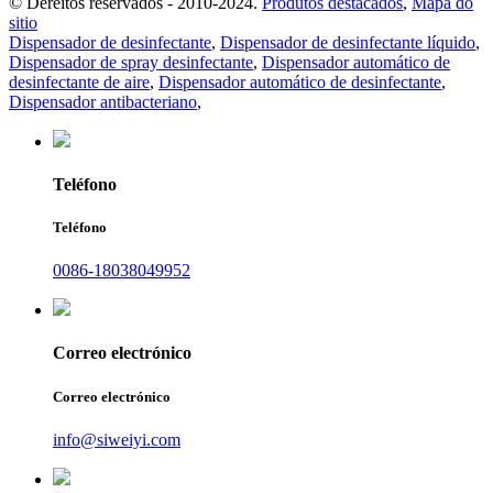
© Dereitos reservados - 2010-2024.
Produtos destacados
,
Mapa do
sitio
Dispensador de desinfectante
,
Dispensador de desinfectante líquido
,
Dispensador de spray desinfectante
,
Dispensador automático de
desinfectante de aire
,
Dispensador automático de desinfectante
,
Dispensador antibacteriano
,
Teléfono
Teléfono
0086-18038049952
Correo electrónico
Correo electrónico
info@siweiyi.com